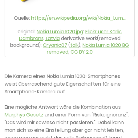
Quelle:
https://en.wikipedia.org/wiki/Nokia_Lum…
original:
Nokia Lumia 1020.jpg
:
Flickr user Kārlis
Dambrāns, Latvia
derivative work(removed
background):
Cryonic07
(
talk
),
Nokia Lumia 1020 BG
removed
,
CC BY 2.0
Die Kamera eines Nokia Lumia 1020-Smartphones
weist überraschend gute Eigenschaften für eine
Smartphone-Kamera auf.
Eine mögliche Antwort wäre die Kombination aus
Murphys Gesetz
und einer Form von "Risikoignoranz":
"Das wird mir sowieso nicht passieren.". Dabei kann
man sich so eine Einstellung aber gar nicht leisten,
wenn man gar nicht das volle Risikoausmaß kennt.